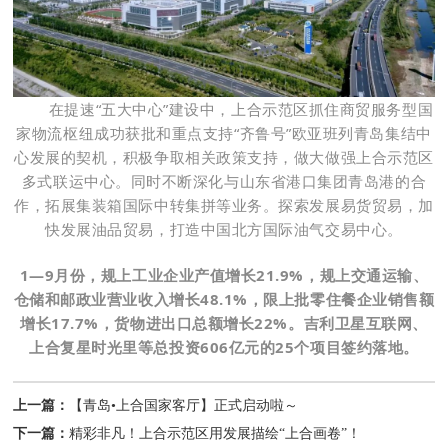
在提速“五大中心”建设中，上合示范区抓住商贸服务型国
家物流枢纽成功获批和重点支持“齐鲁号”欧亚班列青岛集结中
心发展的契机，积极争取相关政策支持，做大做强上合示范区
多式联运中心。同时不断深化与山东省港口集团青岛港的合
作，拓展集装箱国际中转集拼等业务。探索发展易货贸易，加
快发展油品贸易，打造中国北方国际油气交易中心。
1—9月份，规上工业企业产值增长21.9%，规上交通运输、
仓储和邮政业营业收入增长48.1%，限上批零住餐企业销售额
增长17.7%，货物进出口总额增长22%。吉利卫星互联网、
上合复星时光里等总投资606亿元的25个项目签约落地。
上一篇：
【青岛•上合国家客厅】正式启动啦～
下一篇：
精彩非凡！上合示范区用发展描绘“上合画卷”！